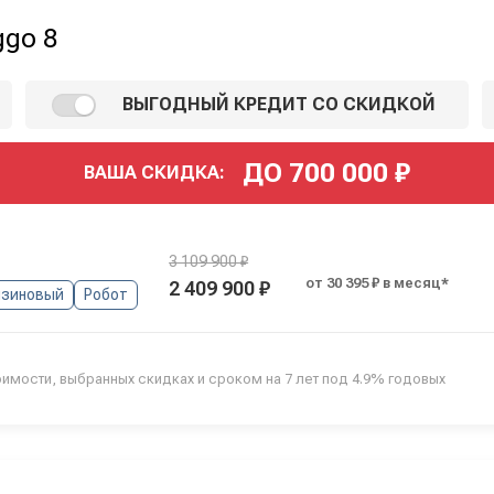
ggo 8
ВЫГОДНЫЙ КРЕДИТ СО СКИДКОЙ
ДО
700 000
₽
ВАША СКИДКА:
3 109 900 ₽
от 30 395 ₽ в месяц*
2 409 900 ₽
нзиновый
Робот
оимости, выбранных скидках и сроком на 7 лет под 4.9% годовых