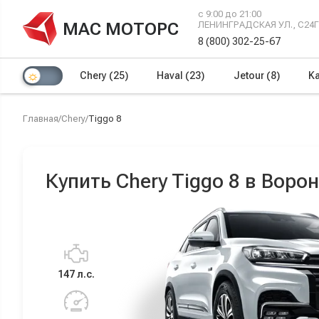
с 9:00 до 21:00
МАС МОТОРС
ЛЕНИНГРАДСКАЯ УЛ., С24
8 (800) 302-25-67
Chery
(25)
Haval
(23)
Jetour
(8)
Ka
Главная
/
Chery
/
Tiggo 8
Купить Chery Tiggo 8 в Воро
147 л.с.