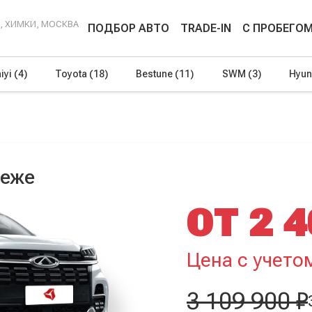
Г, ХИМКИ, МОСКВА
ПОДБОР АВТО
TRADE-IN
С ПРОБЕГО
iyi
(4)
Toyota
(18)
Bestune
(11)
SWM
(3)
Hyun
неже
ОТ 2 4
Цена с учето
3 109 900 ₽