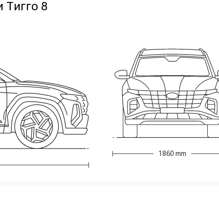
 Тигго 8
1860 mm