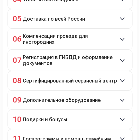
Зачёт рыночной стоимости старого авто сразу.
05
Доставка по всей России
Автовозом, Ж/Д, морем или перегоном водителем.
Компенсация проезда для
06
иногородних
До 20 000 руб. при предъявлении билетов.
Регистрация в ГИБДД и оформление
07
документов
Полное сопровождение.
08
Сертифицированный сервисный центр
Гарантийное и постгарантийное ТО, кузовной и
09
Дополнительное оборудование
технический ремонт.
Дооснащение аксессуарами и оборудованием.
10
Подарки и бонусы
Комплект зимней резины в подарок, скидки по
11
Госпрограммы и помощь семейным
программе лояльности.