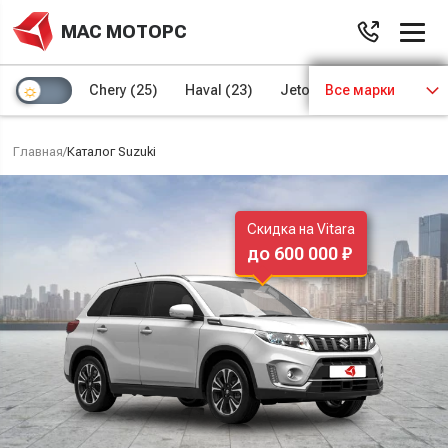
МАС МОТОРС
Chery
(25)
Haval
(23)
Jetour
Все марки
(8)
Kaiyi
(4)
Главная
/
Каталог Suzuki
Скидка на Vitara
до 600 000 ₽