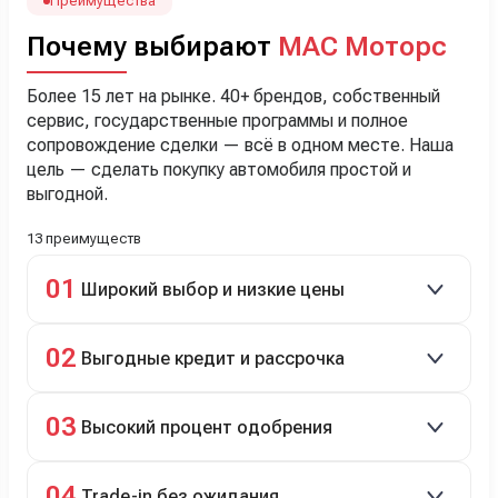
менеджеру Сергею, профессионал своего дела!
Преимущества
Почему выбирают
МАС Моторс
Более 15 лет на рынке. 40+ брендов, собственный
сервис, государственные программы и полное
сопровождение сделки — всё в одном месте. Наша
цель — сделать покупку автомобиля простой и
выгодной.
13 преимуществ
01
Широкий выбор и низкие цены
Скидки до 40%, более 40 брендов, новые и
02
Выгодные кредит и рассрочка
подержанные авто.
Кредит до 8 лет под 4,9% (до 3,5 млн руб.),
03
Высокий процент одобрения
рассрочка 0% на 2 года при первом взносе 35–50%.
98% заявок на кредит успешно одобряются.
04
Trade-in без ожидания