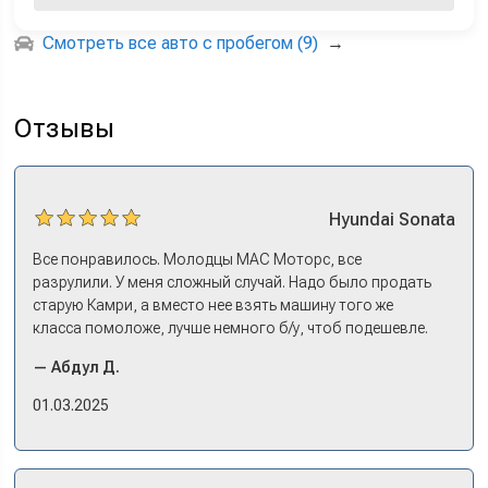
Смотреть все авто с пробегом (9)
→
Отзывы
Hyundai
Sonata
Все понравилось. Молодцы МАС Моторс, все
разрулили. У меня сложный случай. Надо было продать
старую Камри, а вместо нее взять машину того же
класса помоложе, лучше немного б/у, чтоб подешевле.
Ну и автокредит найти не с лошадиными процентами. И
— Абдул Д.
либо самому всем этим заниматься – а работать когда?
Либо искать салон, где есть нормальный трейд-ин. И
01.03.2025
чтобы выплату за старую машину наличкой на руки. Или
чтобы можно в качестве стартового взноса по кредиту.
Но тогда еще ищи салон, где машины в наличии, а не