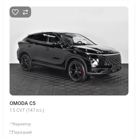
OMODA C5
1.5 CVT (147 л.с.)
Вариатор
Передний