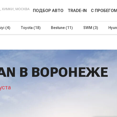
Г, ХИМКИ, МОСКВА
ПОДБОР АВТО
TRADE-IN
С ПРОБЕГО
iyi
(4)
Toyota
(18)
Bestune
(11)
SWM
(3)
Hyun
AN В ВОРОНЕЖЕ
уста