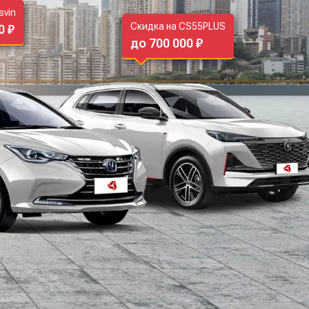
svin
Скидка на CS55PLUS
0 ₽
до 700 000 ₽