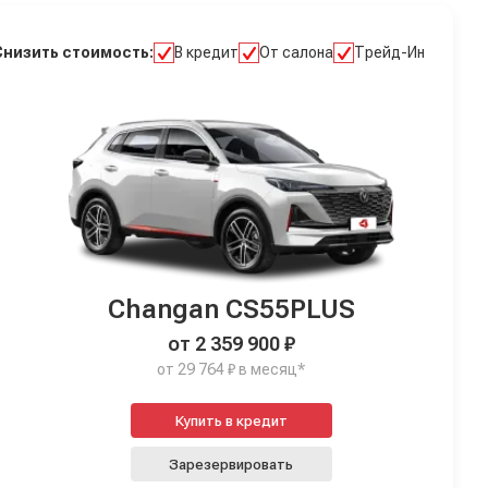
Снизить стоимость:
В кредит
От салона
Трейд-Ин
Changan CS55PLUS
от 2 359 900 ₽
от 29 764 ₽ в месяц*
Купить в кредит
Зарезервировать