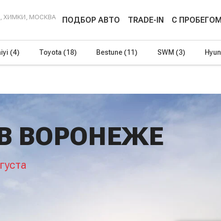
Г, ХИМКИ, МОСКВА
ПОДБОР АВТО
TRADE-IN
С ПРОБЕГО
iyi
(4)
Toyota
(18)
Bestune
(11)
SWM
(3)
Hyun
 В ВОРОНЕЖЕ
густа