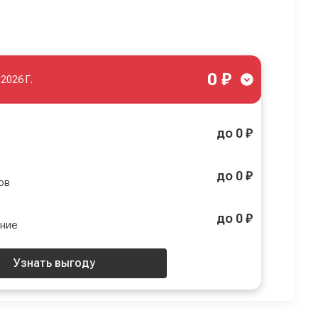
0 ₽
.2026 Г.
до 0 ₽
до 0 ₽
ов
до 0 ₽
ение
Узнать выгоду