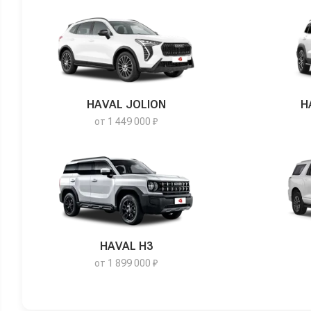
HAVAL JOLION
H
от 1 449 000 ₽
HAVAL H3
от 1 899 000 ₽