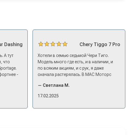
ur
Dashing
Chery
Tiggo 7 Pro
. А тут
Хотели в семью седьмой Чери Тиго.
, что
Модель много где есть, и в наличии, и
Sportage.
по всяким акциям, и с рук, я даже
фортнее -
сначала растерялась. В МАС Моторс
ицениться
подкупило, что они быстро
— Светлана М.
едложил
откликнулись. Менеджер пригласил
нг - и
посмотреть комплектации в наличии,
17.02.2025
то
ну и просто посидеть в ней,
 него и
примериться. Нам тут недалеко,
д-ин
пришли в салон - и в тот же день купили
ледующий
машину! Неожиданно, но довольны! Все
 готово.
прошло классно: посмотрели Чери,
посмотрели другие кроссоверы б/у в ту