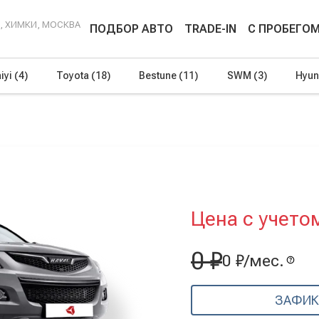
Г, ХИМКИ, МОСКВА
ПОДБОР АВТО
TRADE-IN
С ПРОБЕГО
iyi
(4)
Toyota
(18)
Bestune
(11)
SWM
(3)
Hyun
Цена с учето
0 ₽
0 ₽/мес.
ЗАФИК