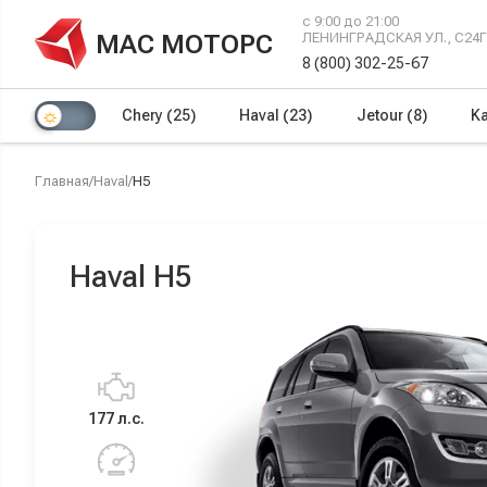
с 9:00 до 21:00
МАС МОТОРС
ЛЕНИНГРАДСКАЯ УЛ., С24
8 (800) 302-25-67
Chery
(25)
Haval
(23)
Jetour
(8)
Ka
Главная
/
Haval
/
H5
Haval H5
177 л.с.