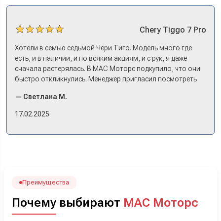
Chery
Tiggo 7 Pro
Хотели в семью седьмой Чери Тиго. Модель много где
есть, и в наличии, и по всяким акциям, и с рук, я даже
сначала растерялась. В МАС Моторс подкупило, что они
быстро откликнулись. Менеджер пригласил посмотреть
комплектации в наличии, ну и просто посидеть в ней,
— Светлана М.
примериться. Нам тут недалеко, пришли в салон - и в тот
же день купили машину! Неожиданно, но довольны! Все
17.02.2025
прошло классно: посмотрели Чери, посмотрели другие
кроссоверы б/у в ту же цену, посидели, подумали,
посчитали с кредитным специалистом. Анечку мы,
наверно, часа два мучили вопросами). Решили, что
лучше немного переплатить за новую, зато без пробега.
Наша Тигоша уже нас радует! Спасибо нашему
менеджеру Сергею, профессионал своего дела!
Преимущества
Почему выбирают
МАС Моторс