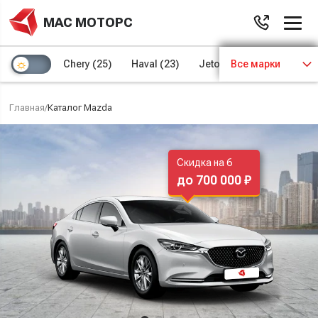
МАС МОТОРС
Chery
(25)
Haval
(23)
Jetour
Все марки
(8)
Kaiyi
(4)
Главная
/
Каталог Mazda
Скидка на 6
до 700 000 ₽