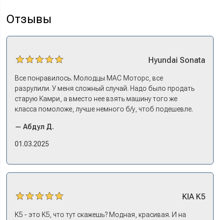
Отзывы
Hyundai
Sonata
Все понравилось. Молодцы МАС Моторс, все
разрулили. У меня сложный случай. Надо было продать
старую Камри, а вместо нее взять машину того же
класса помоложе, лучше немного б/у, чтоб подешевле.
Ну и автокредит найти не с лошадиными процентами. И
— Абдул Д.
либо самому всем этим заниматься – а работать когда?
Либо искать салон, где есть нормальный трейд-ин. И
01.03.2025
чтобы выплату за старую машину наличкой на руки. Или
чтобы можно в качестве стартового взноса по кредиту.
Но тогда еще ищи салон, где машины в наличии, а не
ждать по полгода, пока привезут. Потому что ну как в
Москве без машины работать? Мне повезло в МАС
KIA
K5
Моторс: много подержанных предложений, выбор есть,
трейд-ин быстрый. Камри пригнал, сдал, Сонату
K5 - это K5, что тут скажешь? Модная, красивая. И на