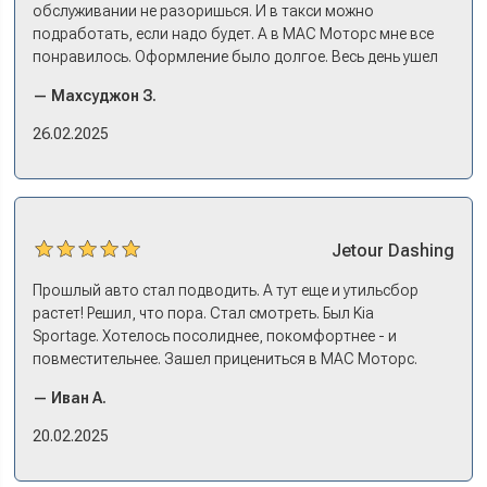
выбрали, оформили все, кредит, договор, страховку. На
обслуживании не разоришься. И в такси можно
все про все несколько дней: зайти узнать, приехать
подработать, если надо будет. А в МАС Моторс мне все
оформляться, забрать машину на выдаче.
понравилось. Оформление было долгое. Весь день ушел
на покупку. Но это ладно. Посидели, кофе попили. Зато
— Махсуджон З.
в документах порядок. И кредит дали без проблем. И
еще ОСАГО и КАСКО оформили. Зато на выдаче такие
26.02.2025
эмоции. Ну, еле сдержался. Красивая машина!
Jetour
Dashing
Прошлый авто стал подводить. А тут еще и утильсбор
растет! Решил, что пора. Стал смотреть. Был Kia
Sportage. Хотелось посолиднее, покомфортнее - и
повместительнее. Зашел прицениться в МАС Моторс.
Менеджер предложил «выбрать спиной». Сел в Дашинг -
— Иван А.
и прям мое! Даже не скажешь, что «китаец». Прям не
вылезая из него и порешали. Спортэйдж в трейд-ин
20.02.2025
забрали, я его пригнал на следующий день. Все быстро
оформили, и готово.