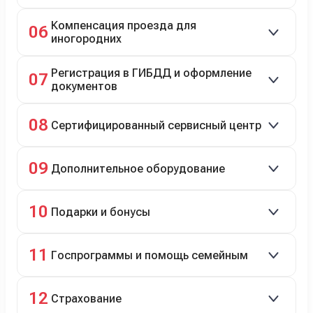
Автовозом, Ж/Д, морем или перегоном водителем.
Компенсация проезда для
06
иногородних
До 20 000 руб. при предъявлении билетов.
Регистрация в ГИБДД и оформление
07
документов
Полное сопровождение.
08
Сертифицированный сервисный центр
Гарантийное и постгарантийное ТО, кузовной и
09
Дополнительное оборудование
технический ремонт.
Дооснащение аксессуарами и оборудованием.
10
Подарки и бонусы
Комплект зимней резины в подарок, скидки по
11
Госпрограммы и помощь семейным
программе лояльности.
Скидки на первый или семейный автомобиль.
12
Страхование