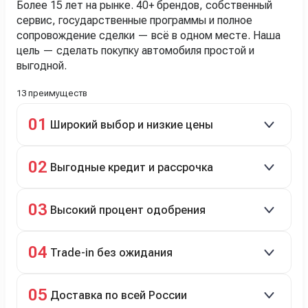
Более 15 лет на рынке. 40+ брендов, собственный
сервис, государственные программы и полное
сопровождение сделки — всё в одном месте. Наша
цель — сделать покупку автомобиля простой и
выгодной.
13 преимуществ
01
Широкий выбор и низкие цены
Скидки до 40%, более 40 брендов, новые и
02
Выгодные кредит и рассрочка
подержанные авто.
Кредит до 8 лет под 4,9% (до 3,5 млн руб.),
03
Высокий процент одобрения
рассрочка 0% на 2 года при первом взносе 35–50%.
98% заявок на кредит успешно одобряются.
04
Trade-in без ожидания
Зачёт рыночной стоимости старого авто сразу.
05
Доставка по всей России