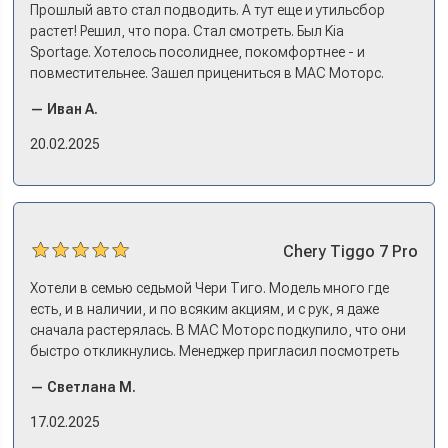
Прошлый авто стал подводить. А тут еще и утильсбор
растет! Решил, что пора. Стал смотреть. Был Kia
Sportage. Хотелось посолиднее, покомфортнее - и
повместительнее. Зашел прицениться в МАС Моторс.
Менеджер предложил «выбрать спиной». Сел в Дашинг -
— Иван А.
и прям мое! Даже не скажешь, что «китаец». Прям не
вылезая из него и порешали. Спортэйдж в трейд-ин
20.02.2025
забрали, я его пригнал на следующий день. Все быстро
оформили, и готово.
Chery
Tiggo 7 Pro
Хотели в семью седьмой Чери Тиго. Модель много где
есть, и в наличии, и по всяким акциям, и с рук, я даже
сначала растерялась. В МАС Моторс подкупило, что они
быстро откликнулись. Менеджер пригласил посмотреть
комплектации в наличии, ну и просто посидеть в ней,
— Светлана М.
примериться. Нам тут недалеко, пришли в салон - и в тот
же день купили машину! Неожиданно, но довольны! Все
17.02.2025
прошло классно: посмотрели Чери, посмотрели другие