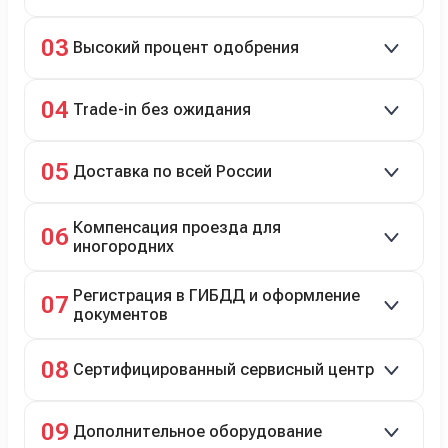
Кредит до 8 лет под 4,9% (до 3,5 млн руб.),
03
Высокий процент одобрения
рассрочка 0% на 2 года при первом взносе 35–50%.
98% заявок на кредит успешно одобряются.
04
Trade-in без ожидания
Зачёт рыночной стоимости старого авто сразу.
05
Доставка по всей России
Автовозом, Ж/Д, морем или перегоном водителем.
Компенсация проезда для
06
иногородних
До 20 000 руб. при предъявлении билетов.
Регистрация в ГИБДД и оформление
07
документов
Полное сопровождение.
08
Сертифицированный сервисный центр
Гарантийное и постгарантийное ТО, кузовной и
09
Дополнительное оборудование
технический ремонт.