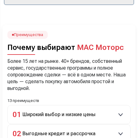
кроссоверы б/у в ту же цену, посидели, подумали,
посчитали с кредитным специалистом. Анечку мы,
наверно, часа два мучили вопросами). Решили, что
лучше немного переплатить за новую, зато без пробега.
Наша Тигоша уже нас радует! Спасибо нашему
менеджеру Сергею, профессионал своего дела!
Преимущества
Почему выбирают
МАС Моторс
Более 15 лет на рынке. 40+ брендов, собственный
сервис, государственные программы и полное
сопровождение сделки — всё в одном месте. Наша
цель — сделать покупку автомобиля простой и
выгодной.
13 преимуществ
01
Широкий выбор и низкие цены
Скидки до 40%, более 40 брендов, новые и
02
Выгодные кредит и рассрочка
подержанные авто.