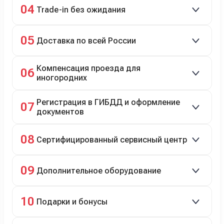
04
Trade-in без ожидания
Зачёт рыночной стоимости старого авто сразу.
05
Доставка по всей России
Автовозом, Ж/Д, морем или перегоном водителем.
Компенсация проезда для
06
иногородних
До 20 000 руб. при предъявлении билетов.
Регистрация в ГИБДД и оформление
07
документов
Полное сопровождение.
08
Сертифицированный сервисный центр
Гарантийное и постгарантийное ТО, кузовной и
09
Дополнительное оборудование
технический ремонт.
Дооснащение аксессуарами и оборудованием.
10
Подарки и бонусы
Комплект зимней резины в подарок, скидки по