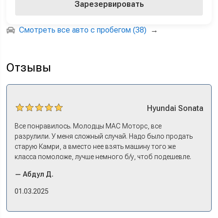
Зарезервировать
Смотреть все авто с пробегом (38)
→
Отзывы
Hyundai
Sonata
Все понравилось. Молодцы МАС Моторс, все
разрулили. У меня сложный случай. Надо было продать
старую Камри, а вместо нее взять машину того же
класса помоложе, лучше немного б/у, чтоб подешевле.
Ну и автокредит найти не с лошадиными процентами. И
— Абдул Д.
либо самому всем этим заниматься – а работать когда?
Либо искать салон, где есть нормальный трейд-ин. И
01.03.2025
чтобы выплату за старую машину наличкой на руки. Или
чтобы можно в качестве стартового взноса по кредиту.