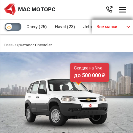
МАС МОТОРС
Chery
(25)
Haval
(23)
Jetour
Все марки
(8)
Kaiyi
(4)
Главная
/
Каталог Chevrolet
Скидка на Niva
до 500 000 ₽