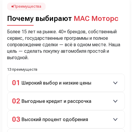
Наша Тигоша уже нас радует! Спасибо нашему
менеджеру Сергею, профессионал своего дела!
Преимущества
Почему выбирают
МАС Моторс
Более 15 лет на рынке. 40+ брендов, собственный
сервис, государственные программы и полное
сопровождение сделки — всё в одном месте. Наша
цель — сделать покупку автомобиля простой и
выгодной.
13 преимуществ
01
Широкий выбор и низкие цены
Скидки до 40%, более 40 брендов, новые и
02
Выгодные кредит и рассрочка
подержанные авто.
Кредит до 8 лет под 4,9% (до 3,5 млн руб.),
03
Высокий процент одобрения
рассрочка 0% на 2 года при первом взносе 35–50%.
98% заявок на кредит успешно одобряются.