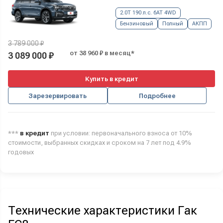
2.0T 190 л.с. 6AT 4WD
Бензиновый
Полный
АКПП
3 789 000 ₽
от 38 960 ₽ в месяц*
3 089 000 ₽
Купить в кредит
Зарезервировать
Подробнее
***
в кредит
при условии: первоначального взноса от 10%
стоимости, выбранных скидках и сроком на 7 лет под 4.9%
годовых
Технические характеристики Гак