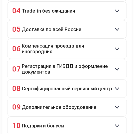
98% заявок на кредит успешно одобряются.
04
Trade-in без ожидания
Зачёт рыночной стоимости старого авто сразу.
05
Доставка по всей России
Автовозом, Ж/Д, морем или перегоном водителем.
Компенсация проезда для
06
иногородних
До 20 000 руб. при предъявлении билетов.
Регистрация в ГИБДД и оформление
07
документов
Полное сопровождение.
08
Сертифицированный сервисный центр
Гарантийное и постгарантийное ТО, кузовной и
09
Дополнительное оборудование
технический ремонт.
Дооснащение аксессуарами и оборудованием.
10
Подарки и бонусы