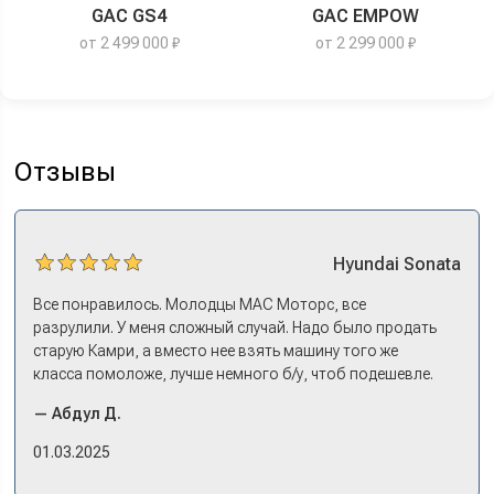
GAC GS4
GAC EMPOW
от 2 499 000 ₽
от 2 299 000 ₽
Отзывы
Hyundai
Sonata
Все понравилось. Молодцы МАС Моторс, все
разрулили. У меня сложный случай. Надо было продать
старую Камри, а вместо нее взять машину того же
класса помоложе, лучше немного б/у, чтоб подешевле.
Ну и автокредит найти не с лошадиными процентами. И
— Абдул Д.
либо самому всем этим заниматься – а работать когда?
Либо искать салон, где есть нормальный трейд-ин. И
01.03.2025
чтобы выплату за старую машину наличкой на руки. Или
чтобы можно в качестве стартового взноса по кредиту.