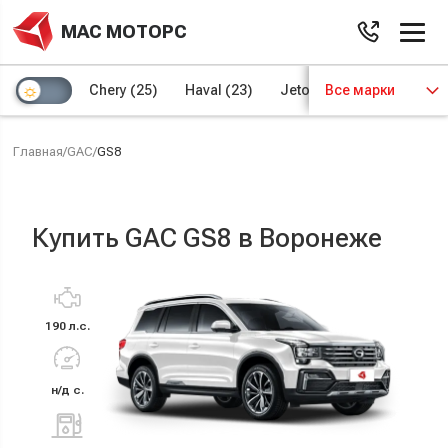
МАС МОТОРС
Chery
(25)
Haval
(23)
Jetour
Все марки
(8)
Kaiyi
(4)
Главная
/
GAC
/
GS8
Купить GAC GS8 в Воронеже
190 л.с.
н/д с.