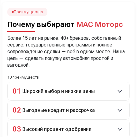
Наша Тигоша уже нас радует! Спасибо нашему
менеджеру Сергею, профессионал своего дела!
Преимущества
Почему выбирают
МАС Моторс
Более 15 лет на рынке. 40+ брендов, собственный
сервис, государственные программы и полное
сопровождение сделки — всё в одном месте. Наша
цель — сделать покупку автомобиля простой и
выгодной.
13 преимуществ
01
Широкий выбор и низкие цены
Скидки до 40%, более 40 брендов, новые и
02
Выгодные кредит и рассрочка
подержанные авто.
Кредит до 8 лет под 4,9% (до 3,5 млн руб.),
03
Высокий процент одобрения
рассрочка 0% на 2 года при первом взносе 35–50%.