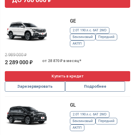
GE
2.0T 190 л.с. 6AT 2WD
Бензиновый
Передний
АКПП
2 989 000 ₽
от 28 870 ₽ в месяц*
2 289 000 ₽
Купить в кредит
Зарезервировать
Подробнее
GL
2.0T 190 л.с. 6AT 2WD
Бензиновый
Передний
АКПП