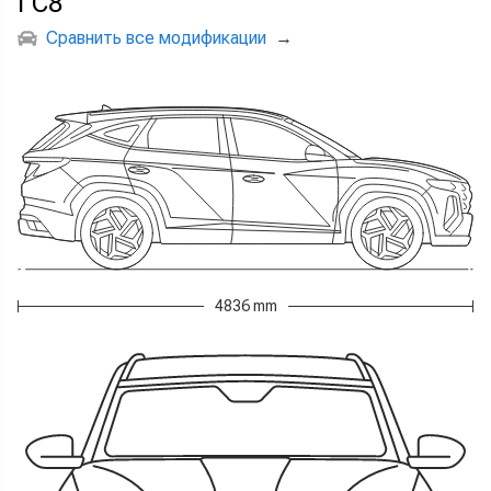
ГС8
Сравнить все модификации
→
4836 mm