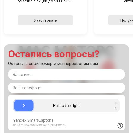
участие в акции до 21.08.2026
авто
Участвовать
Получи
Остались вопросы?
Оставьте свой номер и мы перезвоним вам