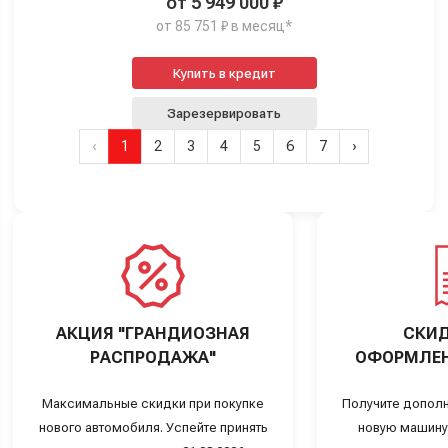
от 5 949 000 ₽
от 85 751 ₽ в месяц*
Купить в кредит
Зарезервировать
‹
1
2
3
4
5
6
7
›
АКЦИЯ "ГРАНДИОЗНАЯ
СКИД
РАСПРОДАЖА"
ОФОРМЛЕН
Максимальные скидки при покупке
Получите дополн
нового автомобиля. Успейте принять
новую машину