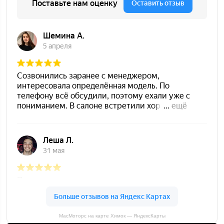
МасМоторс на карте Химок — ЯндексКарты