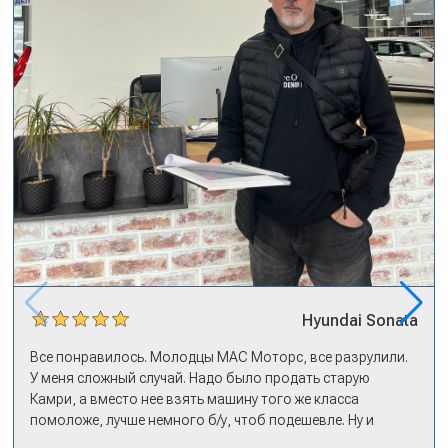
Hyundai
Sonata
Все понравилось. Молодцы МАС Моторс, все разрулили.
У меня сложный случай. Надо было продать старую
Камри, а вместо нее взять машину того же класса
помоложе, лучше немного б/у, чтоб подешевле. Ну и
автокредит найти не с лошадиными процентами. И либо