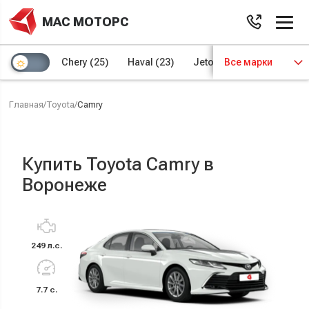
МАС МОТОРС
Chery
(25)
Haval
(23)
Jetour
Все марки
(8)
Kaiyi
(4)
Главная
/
Toyota
/
Camry
Купить Toyota Camry в
Воронеже
249 л.с.
7.7 с.