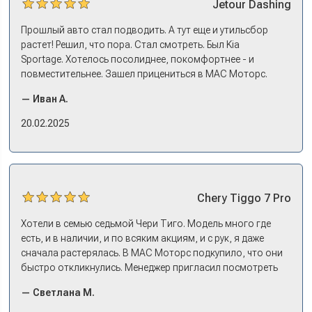
Jetour
Dashing
Прошлый авто стал подводить. А тут еще и утильсбор
растет! Решил, что пора. Стал смотреть. Был Kia
Sportage. Хотелось посолиднее, покомфортнее - и
повместительнее. Зашел прицениться в МАС Моторс.
Менеджер предложил «выбрать спиной». Сел в Дашинг -
— Иван А.
и прям мое! Даже не скажешь, что «китаец». Прям не
вылезая из него и порешали. Спортэйдж в трейд-ин
20.02.2025
забрали, я его пригнал на следующий день. Все быстро
оформили, и готово.
Chery
Tiggo 7 Pro
Хотели в семью седьмой Чери Тиго. Модель много где
есть, и в наличии, и по всяким акциям, и с рук, я даже
сначала растерялась. В МАС Моторс подкупило, что они
быстро откликнулись. Менеджер пригласил посмотреть
комплектации в наличии, ну и просто посидеть в ней,
— Светлана М.
примериться. Нам тут недалеко, пришли в салон - и в тот
же день купили машину! Неожиданно, но довольны! Все