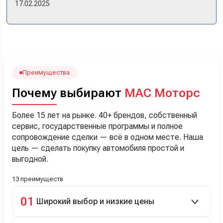
17.02.2025
прошло классно: посмотрели Чери, посмотрели другие
кроссоверы б/у в ту же цену, посидели, подумали,
посчитали с кредитным специалистом. Анечку мы,
наверно, часа два мучили вопросами). Решили, что
лучше немного переплатить за новую, зато без пробега.
Наша Тигоша уже нас радует! Спасибо нашему
менеджеру Сергею, профессионал своего дела!
Преимущества
Почему выбирают
МАС Моторс
Более 15 лет на рынке. 40+ брендов, собственный
сервис, государственные программы и полное
сопровождение сделки — всё в одном месте. Наша
цель — сделать покупку автомобиля простой и
выгодной.
13 преимуществ
01
Широкий выбор и низкие цены
Скидки до 40%, более 40 брендов, новые и