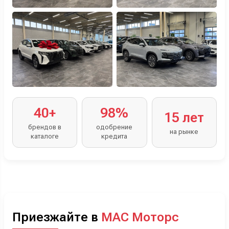
40+
98%
15 лет
брендов в
одобрение
на рынке
каталоге
кредита
Приезжайте в
МАС Моторс