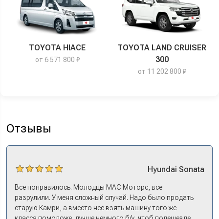
TOYOTA HIACE
TOYOTA LAND CRUISER
300
от 6 571 800 ₽
от 11 202 800 ₽
Отзывы
Hyundai
Sonata
Все понравилось. Молодцы МАС Моторс, все
разрулили. У меня сложный случай. Надо было продать
старую Камри, а вместо нее взять машину того же
класса помоложе, лучше немного б/у, чтоб подешевле.