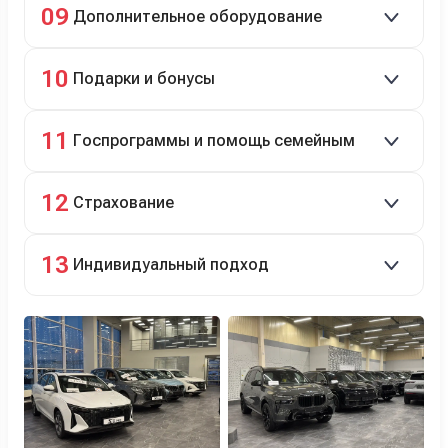
09
Дополнительное оборудование
технический ремонт.
Дооснащение аксессуарами и оборудованием.
10
Подарки и бонусы
Комплект зимней резины в подарок, скидки по
11
Госпрограммы и помощь семейным
программе лояльности.
Скидки на первый или семейный автомобиль.
12
Страхование
Оформление ОСАГО и КАСКО с приятными
13
Индивидуальный подход
бонусами для клиентов.
Персональный менеджер помогает с выбором и
оформлением.