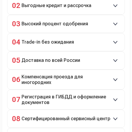
02
Выгодные кредит и рассрочка
подержанные авто.
Кредит до 8 лет под 4,9% (до 3,5 млн руб.),
03
Высокий процент одобрения
рассрочка 0% на 2 года при первом взносе 35–50%.
98% заявок на кредит успешно одобряются.
04
Trade-in без ожидания
Зачёт рыночной стоимости старого авто сразу.
05
Доставка по всей России
Автовозом, Ж/Д, морем или перегоном водителем.
Компенсация проезда для
06
иногородних
До 20 000 руб. при предъявлении билетов.
Регистрация в ГИБДД и оформление
07
документов
Полное сопровождение.
08
Сертифицированный сервисный центр
Гарантийное и постгарантийное ТО, кузовной и