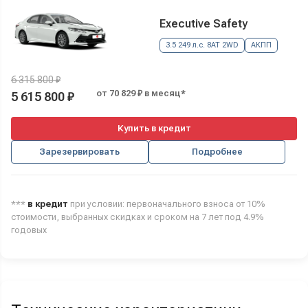
Executive Safety
3.5 249 л.с. 8AT 2WD
АКПП
6 315 800 ₽
от 70 829 ₽ в месяц*
5 615 800 ₽
Купить в кредит
Зарезервировать
Подробнее
***
в кредит
при условии: первоначального взноса от 10%
стоимости, выбранных скидках и сроком на 7 лет под 4.9%
годовых