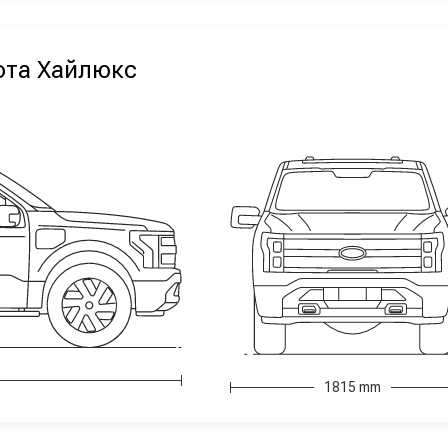
ота Хайлюкс
1815 mm