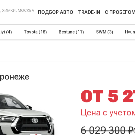
Г, ХИМКИ, МОСКВА
ПОДБОР АВТО
TRADE-IN
С ПРОБЕГО
iyi
(4)
Toyota
(18)
Bestune
(11)
SWM
(3)
Hyun
оронеже
ОТ 5 2
Цена с учето
6 029 300 ₽