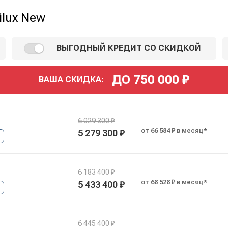
ilux New
ВЫГОДНЫЙ КРЕДИТ СО СКИДКОЙ
ДО
750 000
₽
ВАША СКИДКА:
6 029 300 ₽
от 66 584 ₽ в месяц*
5 279 300 ₽
6 183 400 ₽
от 68 528 ₽ в месяц*
5 433 400 ₽
6 445 400 ₽