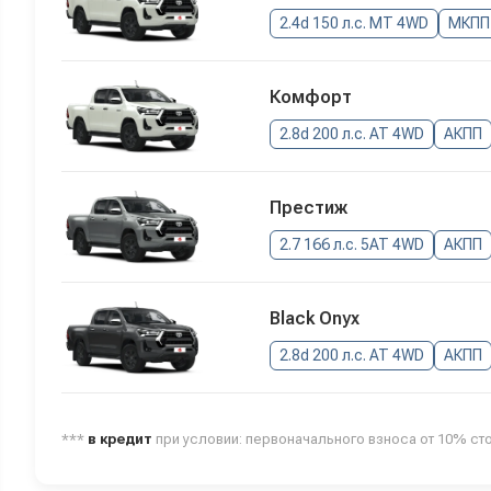
2.4d 150 л.с. MT 4WD
МКПП
Комфорт
2.8d 200 л.с. AT 4WD
АКПП
Престиж
2.7 166 л.с. 5AT 4WD
АКПП
Black Onyx
2.8d 200 л.с. AT 4WD
АКПП
***
в кредит
при условии: первоначального взноса от 10% ст