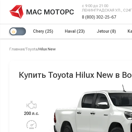
с 9:00 до 21:00
МАС МОТОРС
ЛЕНИНГРАДСКАЯ УЛ., С24
8 (800) 302-25-67
Chery
(25)
Haval
(23)
Jetour
(8)
Ka
Главная
/
Toyota
/
Hilux New
Купить Toyota Hilux New в В
200 л.с.